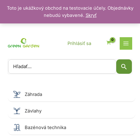
Toto je ukážkový obchod na testovacie účely. Objednávky
nebudú vybavené.
Skryť
Preskočiť
na
obsah
Prihlásiť sa
Vyhľadať:
Záhrada
Závlahy
Bazénová technika