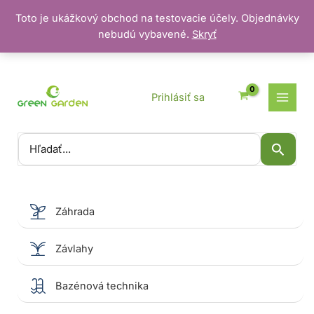
Toto je ukážkový obchod na testovacie účely. Objednávky
nebudú vybavené.
Skryť
Preskočiť
na
obsah
Prihlásiť sa
Vyhľadať:
Záhrada
Závlahy
Bazénová technika