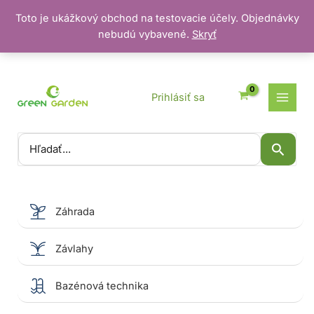
Toto je ukážkový obchod na testovacie účely. Objednávky
nebudú vybavené.
Skryť
Preskočiť
na
obsah
Prihlásiť sa
Vyhľadať:
Záhrada
Závlahy
Bazénová technika