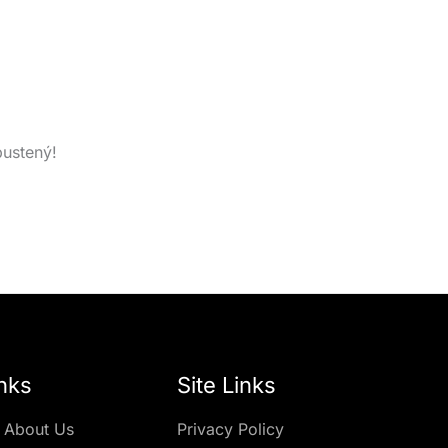
pustený!
nks
Site Links
 About Us
Privacy Policy