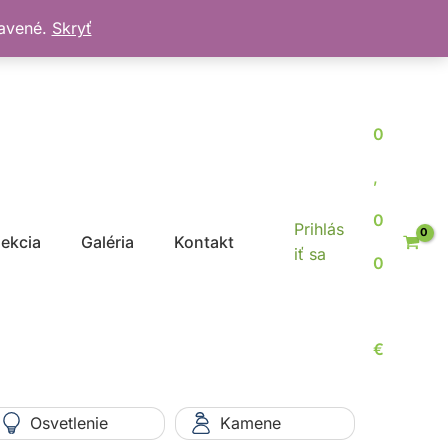
bavené.
Skryť
0
,
0
Prihlás
jekcia
Galéria
Kontakt
iť sa
0
€
Osvetlenie
Kamene