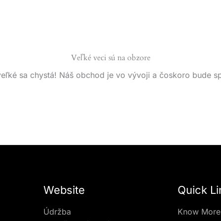
Veľké veci sú na obzore
eľké sa chystá! Náš obchod je vo vývoji a čoskoro bude s
Website
Quick Li
Údržba
Know More