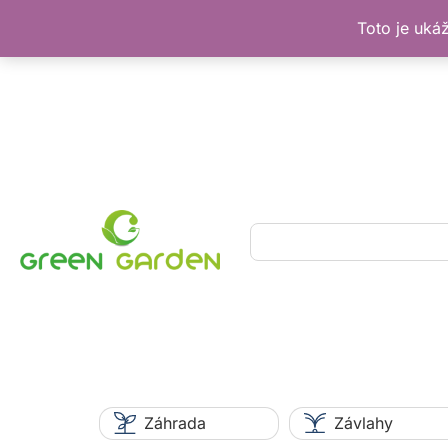
Toto je uká
Preskočiť
na
obsah
Hľadať
Záhrada
Závlahy