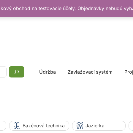
žkový obchod na testovacie účely. Objednávky nebudú vy
Údržba
Zavlažovací systém
Pro
Bazénová technika
Jazierka