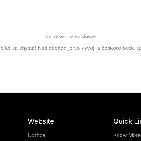
Veľké veci sú na obzore
eľké sa chystá! Náš obchod je vo vývoji a čoskoro bude s
Website
Quick Li
Údržba
Know More