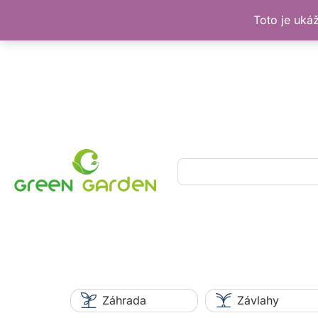
Toto je uká
Preskočiť
na
obsah
Hľadať
Záhrada
Závlahy