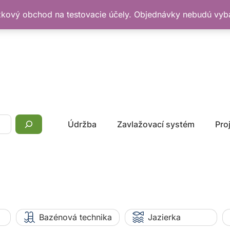
žkový obchod na testovacie účely. Objednávky nebudú vy
Údržba
Zavlažovací systém
Pro
Bazénová technika
Jazierka