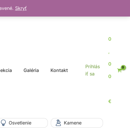
bavené.
Skryť
0
,
0
Prihlás
jekcia
Galéria
Kontakt
iť sa
0
€
Osvetlenie
Kamene