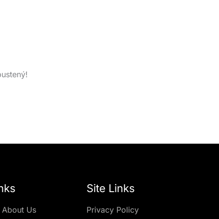
pustený!
nks
Site Links
 About Us
Privacy Policy