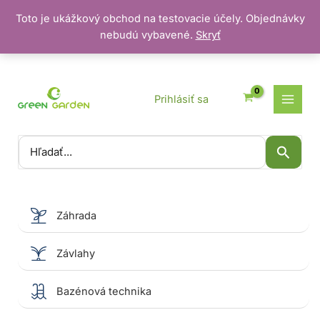
Toto je ukážkový obchod na testovacie účely. Objednávky
nebudú vybavené.
Skryť
Preskočiť
na
obsah
Prihlásiť sa
Vyhľadať:
Záhrada
Závlahy
Bazénová technika