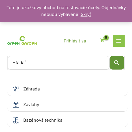
Toto je ukážkový obchod na testovacie účely. Objednávky
nebudú vybavené.
Skryť
Preskočiť
na
obsah
Prihlásiť sa
Vyhľadať:
Záhrada
Závlahy
Bazénová technika