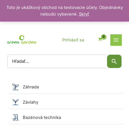
Toto je ukážkový obchod na testovacie účely. Objednávky
nebudú vybavené.
Skryť
Preskočiť
na
obsah
Prihlásiť sa
Vyhľadať:
Záhrada
Závlahy
Bazénová technika