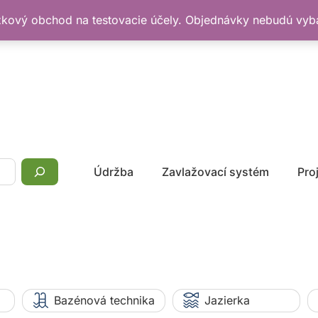
žkový obchod na testovacie účely. Objednávky nebudú vy
Údržba
Zavlažovací systém
Pro
Bazénová technika
Jazierka