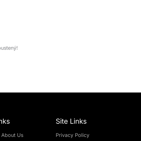
pustený!
nks
Site Links
 About Us
Privacy Policy