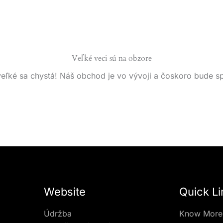
Veľké veci sú na obzore
eľké sa chystá! Náš obchod je vo vývoji a čoskoro bude s
Website
Quick Li
Údržba
Know More