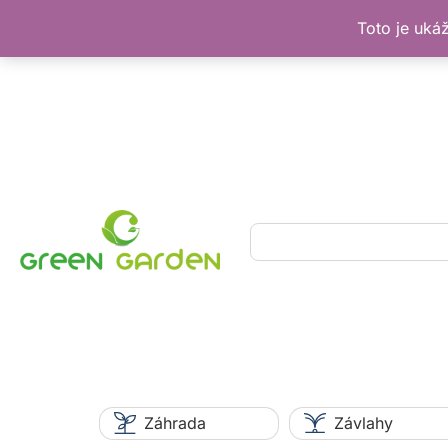
Toto je uká
Preskočiť
na
obsah
Hľadať
Záhrada
Závlahy