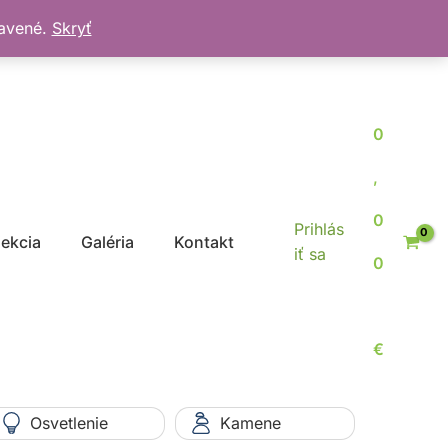
bavené.
Skryť
0
,
0
Prihlás
jekcia
Galéria
Kontakt
iť sa
0
€
Osvetlenie
Kamene