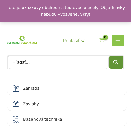
Toto je ukážkový obchod na testovacie účely. Objednávky
nebudú vybavené.
Skryť
Preskočiť
na
obsah
Prihlásiť sa
Vyhľadať:
Záhrada
Závlahy
Bazénová technika