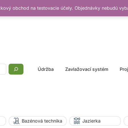
žkový obchod na testovacie účely. Objednávky nebudú vy
Údržba
Zavlažovací systém
Pro
Bazénová technika
Jazierka