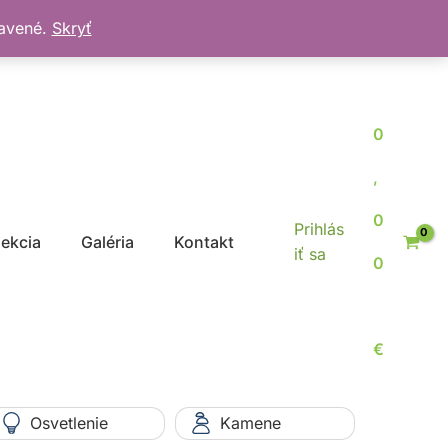
bavené.
Skryť
0
,
0
Prihlás
jekcia
Galéria
Kontakt
iť sa
0
€
Osvetlenie
Kamene