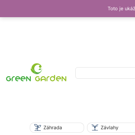
Toto je uká
Preskočiť
na
obsah
Hľadať
Záhrada
Závlahy