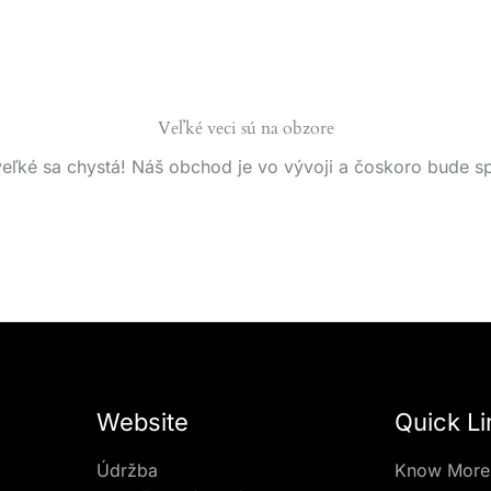
Veľké veci sú na obzore
eľké sa chystá! Náš obchod je vo vývoji a čoskoro bude s
Website
Quick Li
Údržba
Know More