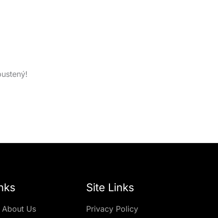
pustený!
nks
Site Links
 About Us
Privacy Policy