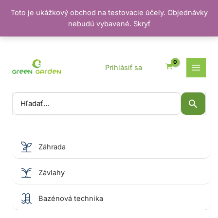
Toto je ukážkový obchod na testovacie účely. Objednávky
nebudú vybavené.
Skryť
Preskočiť
na
obsah
Prihlásiť sa
Vyhľadať:
Záhrada
Závlahy
Bazénová technika