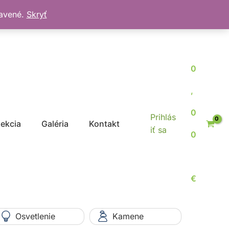
bavené.
Skryť
0
,
0
Prihlás
jekcia
Galéria
Kontakt
iť sa
0
€
Osvetlenie
Kamene