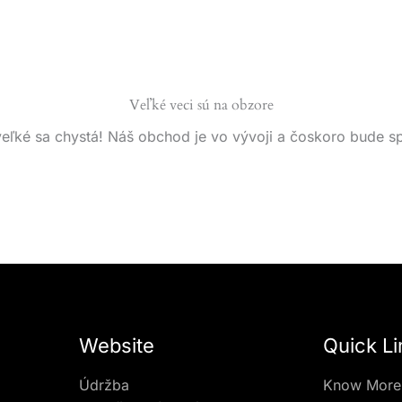
Veľké veci sú na obzore
eľké sa chystá! Náš obchod je vo vývoji a čoskoro bude s
Website
Quick Li
Údržba
Know More