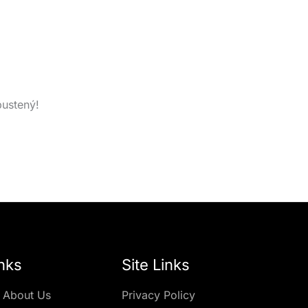
pustený!
nks
Site Links
 About Us
Privacy Policy