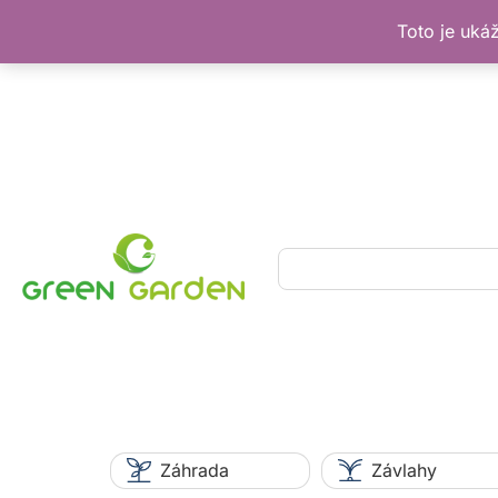
Toto je uká
Preskočiť
na
obsah
Hľadať
Záhrada
Závlahy