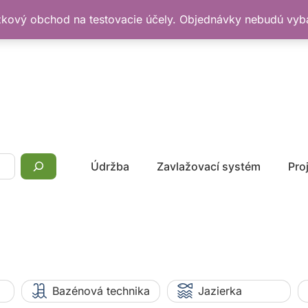
žkový obchod na testovacie účely. Objednávky nebudú vy
Údržba
Zavlažovací systém
Pro
Bazénová technika
Jazierka