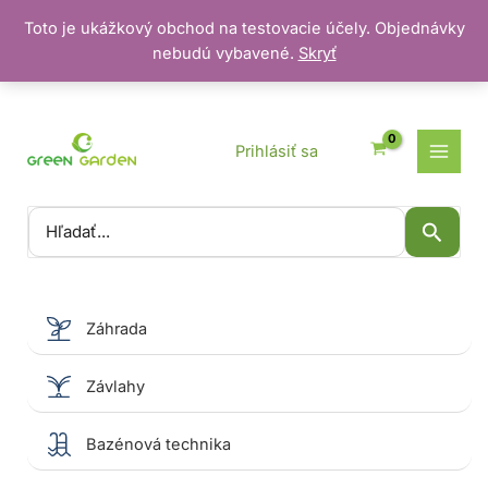
Toto je ukážkový obchod na testovacie účely. Objednávky
nebudú vybavené.
Skryť
Preskočiť
na
obsah
Prihlásiť sa
Vyhľadať:
Záhrada
Závlahy
Bazénová technika