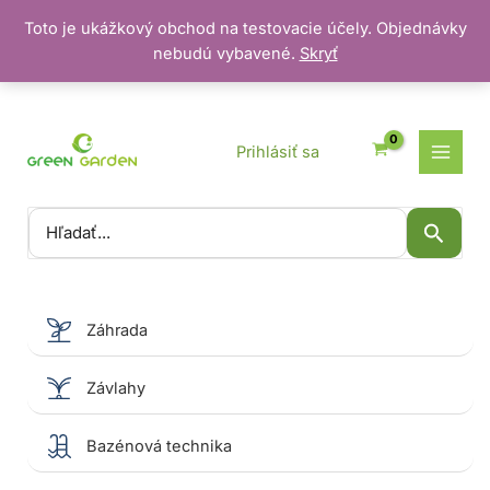
Toto je ukážkový obchod na testovacie účely. Objednávky
nebudú vybavené.
Skryť
Preskočiť
na
obsah
Prihlásiť sa
Vyhľadať:
Záhrada
Závlahy
Bazénová technika