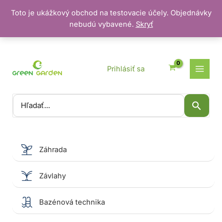
Toto je ukážkový obchod na testovacie účely. Objednávky
nebudú vybavené.
Skryť
Preskočiť
na
obsah
Prihlásiť sa
Vyhľadať:
Záhrada
Závlahy
Bazénová technika