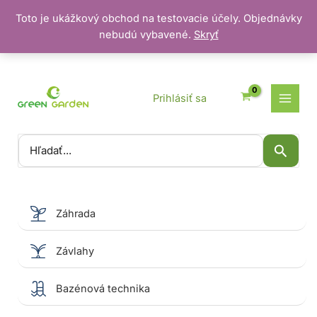
Toto je ukážkový obchod na testovacie účely. Objednávky
nebudú vybavené.
Skryť
Preskočiť
na
obsah
Prihlásiť sa
Vyhľadať:
Záhrada
Závlahy
Bazénová technika