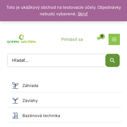
Toto je ukážkový obchod na testovacie účely. Objednávky
nebudú vybavené.
Skryť
Preskočiť
na
obsah
Prihlásiť sa
Vyhľadať:
Záhrada
Závlahy
Bazénová technika