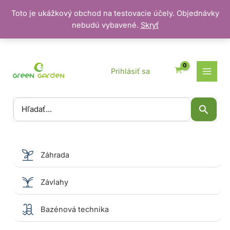
Toto je ukážkový obchod na testovacie účely. Objednávky
nebudú vybavené.
Skryť
Preskočiť
na
obsah
Prihlásiť sa
Vyhľadať:
Záhrada
Závlahy
Bazénová technika