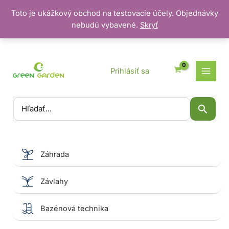
Toto je ukážkový obchod na testovacie účely. Objednávky
nebudú vybavené.
Skryť
Preskočiť
na
obsah
Prihlásiť sa
Vyhľadať:
Záhrada
Závlahy
Bazénová technika