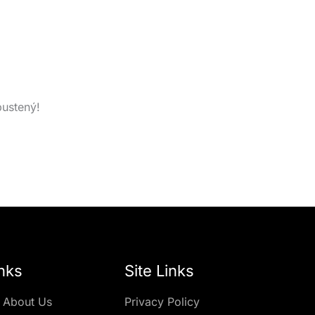
pustený!
nks
Site Links
 About Us
Privacy Policy