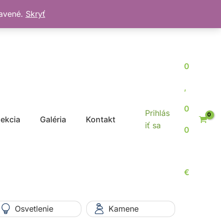
bavené.
Skryť
0
,
0
Prihlás
jekcia
Galéria
Kontakt
iť sa
0
€
Osvetlenie
Kamene