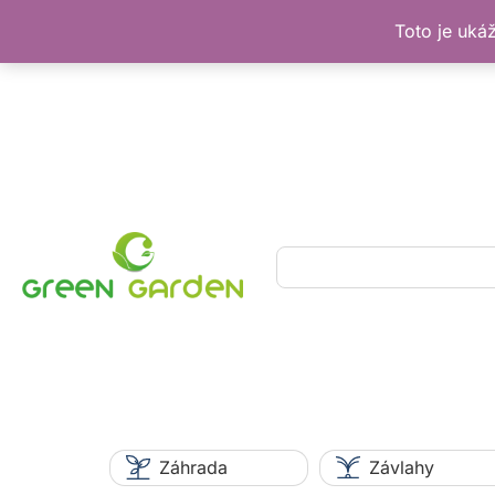
Toto je uká
Preskočiť
na
obsah
Hľadať
Záhrada
Závlahy