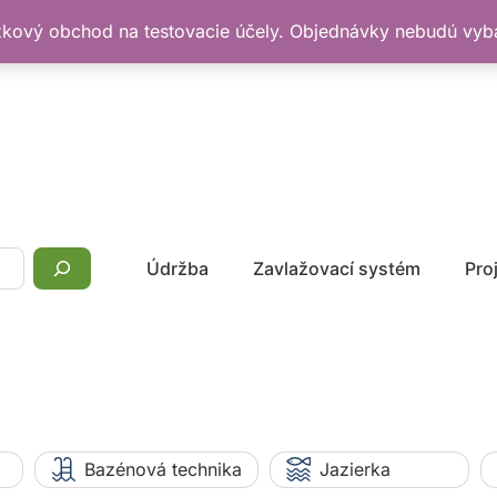
žkový obchod na testovacie účely. Objednávky nebudú vy
Údržba
Zavlažovací systém
Pro
Bazénová technika
Jazierka