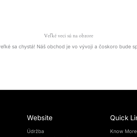
Veľké veci sú na obzore
eľké sa chystá! Náš obchod je vo vývoji a čoskoro bude s
Website
Quick Li
Údržba
Know More