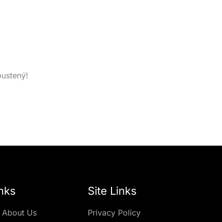
pustený!
nks
Site Links
 About Us
Privacy Policy