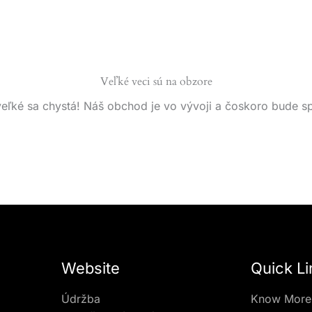
Veľké veci sú na obzore
eľké sa chystá! Náš obchod je vo vývoji a čoskoro bude s
Website
Quick Li
Údržba
Know More