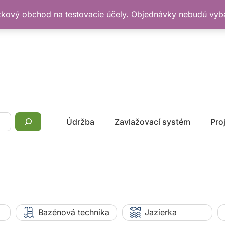
žkový obchod na testovacie účely. Objednávky nebudú vy
Údržba
Zavlažovací systém
Pro
Bazénová technika
Jazierka