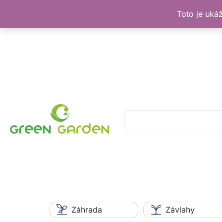
Toto je uká
Preskočiť
na
obsah
Hľadať
Záhrada
Závlahy