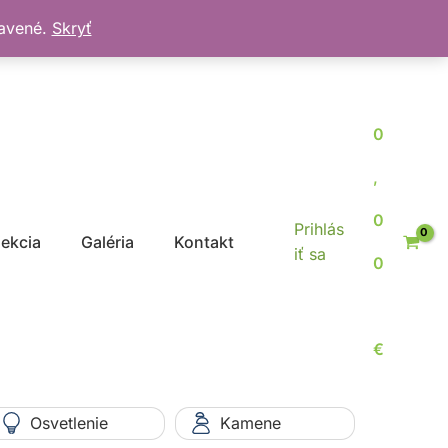
bavené.
Skryť
0
,
0
Prihlás
jekcia
Galéria
Kontakt
iť sa
0
€
Osvetlenie
Kamene