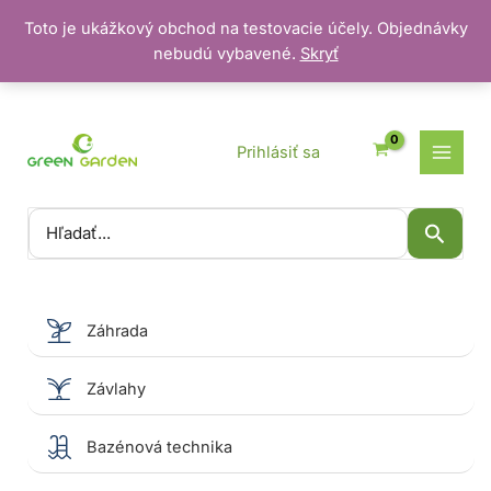
Toto je ukážkový obchod na testovacie účely. Objednávky
nebudú vybavené.
Skryť
Preskočiť
na
obsah
Prihlásiť sa
Vyhľadať:
Záhrada
Závlahy
Bazénová technika