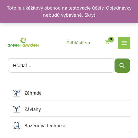
Toto je ukážkový obchod na testovacie účely. Objednávky
nebudú vybavené.
Skryť
Preskočiť
na
obsah
Prihlásiť sa
Vyhľadať:
Záhrada
Závlahy
Bazénová technika