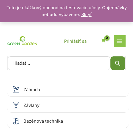
Toto je ukážkový obchod na testovacie účely. Objednávky
nebudú vybavené.
Skryť
Preskočiť
na
obsah
Prihlásiť sa
Vyhľadať:
Záhrada
Závlahy
Bazénová technika