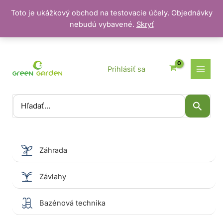
Toto je ukážkový obchod na testovacie účely. Objednávky
nebudú vybavené.
Skryť
Preskočiť
na
obsah
Prihlásiť sa
Vyhľadať:
Záhrada
Závlahy
Bazénová technika