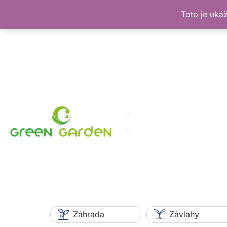
Toto je uká
Preskočiť
na
obsah
Hľadať
Záhrada
Závlahy