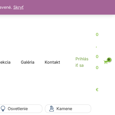
bavené.
Skryť
0
,
0
Prihlás
jekcia
Galéria
Kontakt
iť sa
0
€
Osvetlenie
Kamene