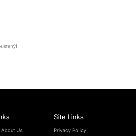
pustený!
nks
Site Links
 About Us
Privacy Policy