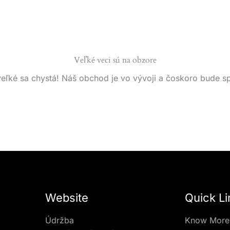
Veľké veci sú na obzore
eľké sa chystá! Náš obchod je vo vývoji a čoskoro bude s
Website
Quick Li
Údržba
Know More