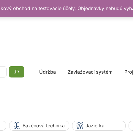
žkový obchod na testovacie účely. Objednávky nebudú vy
Údržba
Zavlažovací systém
Pro
Bazénová technika
Jazierka