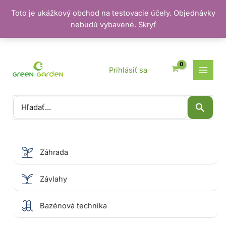
Toto je ukážkový obchod na testovacie účely. Objednávky
nebudú vybavené.
Skryť
Preskočiť
na
obsah
Prihlásiť sa
Vyhľadať:
Záhrada
Závlahy
Bazénová technika