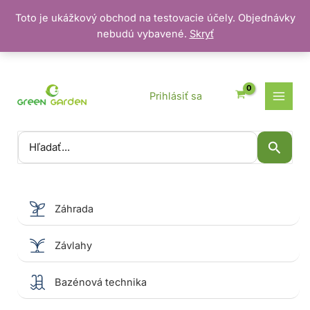
Toto je ukážkový obchod na testovacie účely. Objednávky
nebudú vybavené.
Skryť
Preskočiť
na
obsah
Prihlásiť sa
Vyhľadať:
Záhrada
Závlahy
Bazénová technika