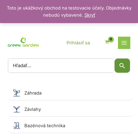
Toto je ukážkový obchod na testovacie účely. Objednávky
nebudú vybavené.
Skryť
Preskočiť
na
obsah
Prihlásiť sa
Vyhľadať:
Záhrada
Závlahy
Bazénová technika