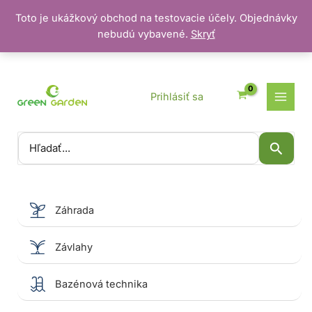
Toto je ukážkový obchod na testovacie účely. Objednávky
nebudú vybavené.
Skryť
Preskočiť
na
obsah
Prihlásiť sa
Vyhľadať:
Záhrada
Závlahy
Bazénová technika