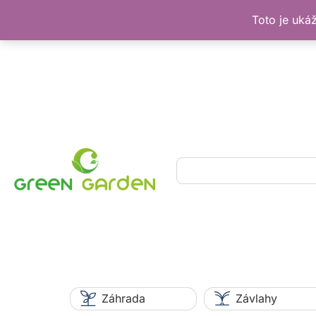
Toto je uká
Preskočiť
na
obsah
Hľadať
Záhrada
Závlahy