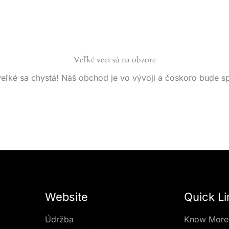
Veľké veci sú na obzore
eľké sa chystá! Náš obchod je vo vývoji a čoskoro bude s
Website
Quick Li
Údržba
Know More