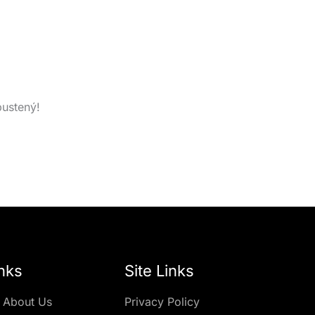
pustený!
nks
Site Links
 About Us
Privacy Policy