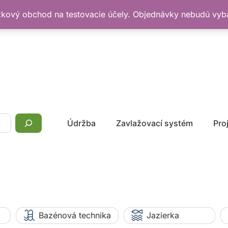
žkový obchod na testovacie účely. Objednávky nebudú vy
Údržba
Zavlažovací systém
Pro
Bazénová technika
Jazierka