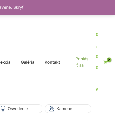
bavené.
Skryť
0
,
0
Prihlás
jekcia
Galéria
Kontakt
iť sa
0
€
Osvetlenie
Kamene