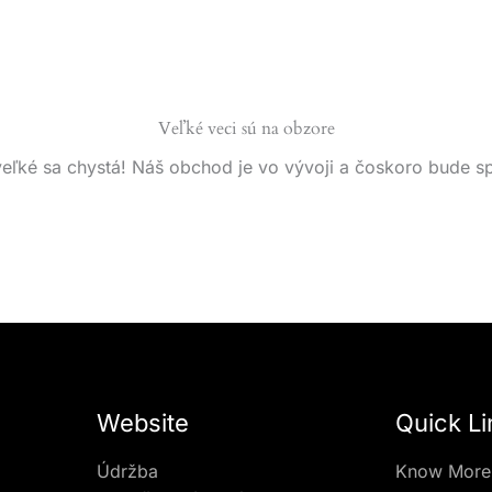
Veľké veci sú na obzore
eľké sa chystá! Náš obchod je vo vývoji a čoskoro bude s
Website
Quick Li
Údržba
Know More