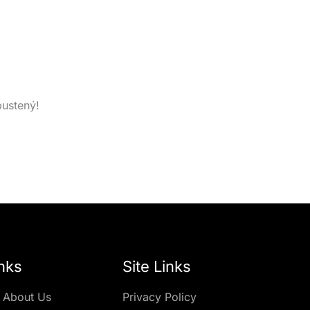
pustený!
nks
Site Links
 About Us
Privacy Policy