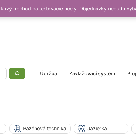
žkový obchod na testovacie účely. Objednávky nebudú vy
Údržba
Zavlažovací systém
Pro
Bazénová technika
Jazierka