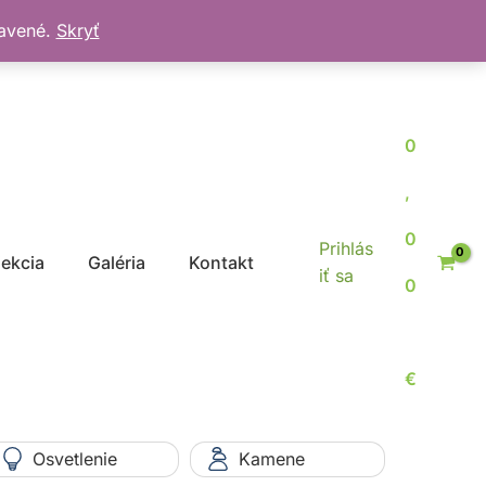
bavené.
Skryť
0
,
0
Prihlás
jekcia
Galéria
Kontakt
iť sa
0
€
Osvetlenie
Kamene