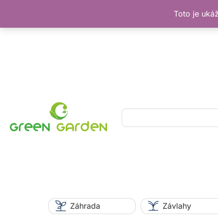
Toto je uká
Preskočiť
na
obsah
Hľadať
Záhrada
Závlahy