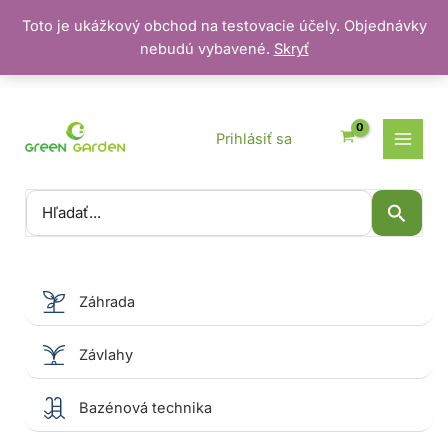
Toto je ukážkový obchod na testovacie účely. Objednávky
nebudú vybavené.
Skryť
Preskočiť
na
obsah
Prihlásiť sa
Vyhľadať:
Záhrada
Závlahy
Bazénová technika