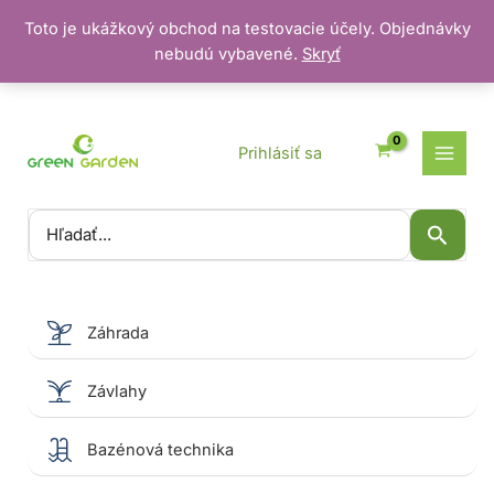
Toto je ukážkový obchod na testovacie účely. Objednávky
nebudú vybavené.
Skryť
Preskočiť
na
obsah
Prihlásiť sa
Vyhľadať:
Záhrada
Závlahy
Bazénová technika