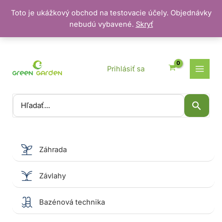
Toto je ukážkový obchod na testovacie účely. Objednávky
nebudú vybavené.
Skryť
Preskočiť
na
obsah
Prihlásiť sa
Vyhľadať:
Záhrada
Závlahy
Bazénová technika