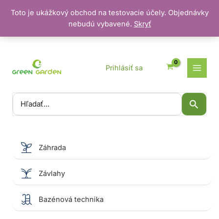
Toto je ukážkový obchod na testovacie účely. Objednávky
nebudú vybavené.
Skryť
Preskočiť
na
obsah
Prihlásiť sa
Vyhľadať:
Záhrada
Závlahy
Bazénová technika