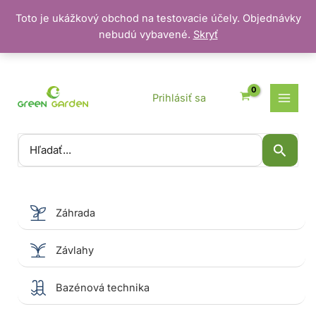
Toto je ukážkový obchod na testovacie účely. Objednávky
nebudú vybavené.
Skryť
Preskočiť
na
obsah
Prihlásiť sa
Vyhľadať:
Záhrada
Závlahy
Bazénová technika