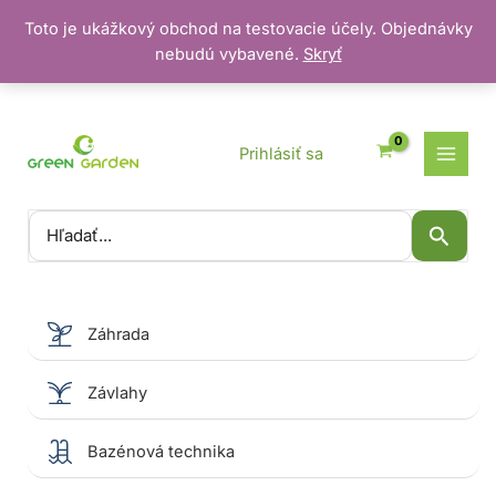
Toto je ukážkový obchod na testovacie účely. Objednávky
nebudú vybavené.
Skryť
Preskočiť
na
obsah
Prihlásiť sa
Vyhľadať:
Záhrada
Závlahy
Bazénová technika