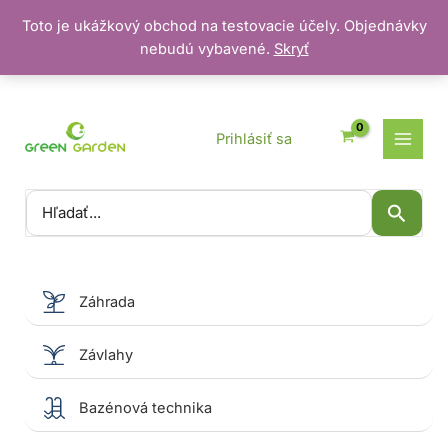
Toto je ukážkový obchod na testovacie účely. Objednávky
nebudú vybavené.
Skryť
Preskočiť
na
obsah
Prihlásiť sa
Vyhľadať:
Záhrada
Závlahy
Bazénová technika