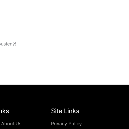
pustený!
nks
Site Links
 About Us
Privacy Policy