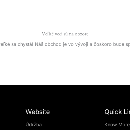
Veľké veci sú na obzore
eľké sa chystá! Náš obchod je vo vývoji a čoskoro bude s
Website
Quick Li
Údržba
Know More