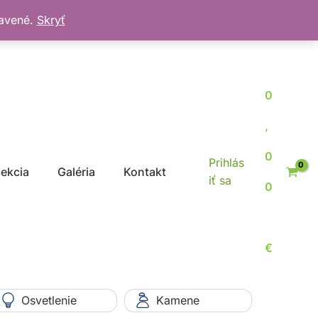
bavené.
Skryť
0
,
0
Prihlás
jekcia
Galéria
Kontakt
iť sa
0
€
Osvetlenie
Kamene