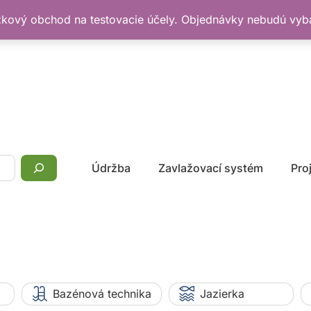
žkový obchod na testovacie účely. Objednávky nebudú vy
Údržba
Zavlažovací systém
Pro
Bazénová technika
Jazierka