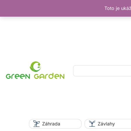
Toto je uká
Preskočiť
na
obsah
Hľadať
Záhrada
Závlahy