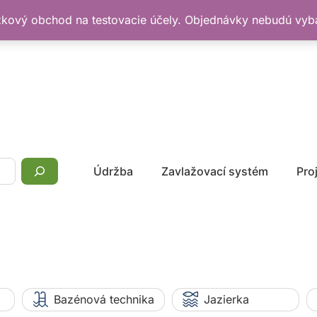
žkový obchod na testovacie účely. Objednávky nebudú vy
Údržba
Zavlažovací systém
Pro
Bazénová technika
Jazierka