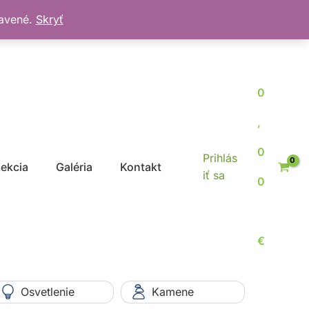
bavené.
Skryť
0
,
0
Prihlás
jekcia
Galéria
Kontakt
iť sa
0
€
Osvetlenie
Kamene