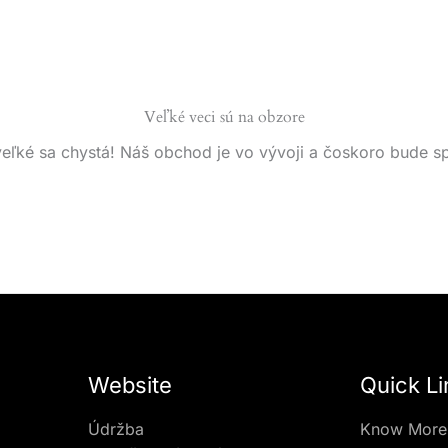
Veľké veci sú na obzore
eľké sa chystá! Náš obchod je vo vývoji a čoskoro bude s
Website
Quick Li
Údržba
Know More