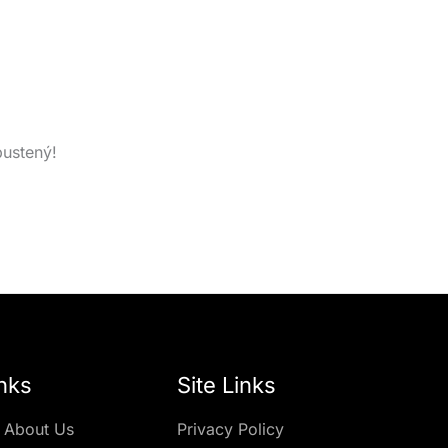
pustený!
nks
Site Links
 About Us
Privacy Policy