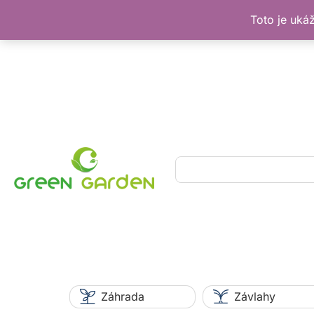
Toto je uká
Preskočiť
na
obsah
Hľadať
Záhrada
Závlahy